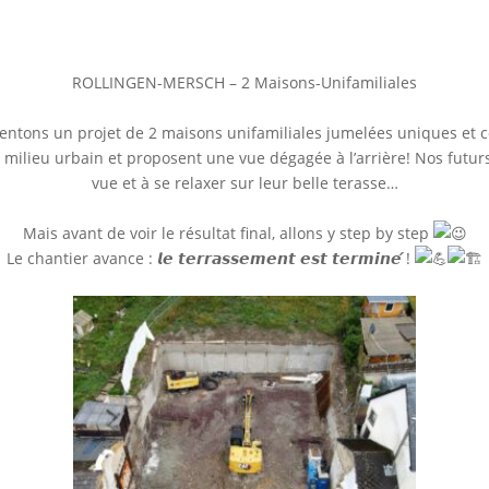
ROLLINGEN-MERSCH – 2 Maisons-Unifamiliales
entons un projet de 2 maisons unifamiliales jumelées uniques et 
milieu urbain et proposent une vue dégagée à l’arrière! Nos futurs 
vue et à se relaxer sur leur belle terasse…
Mais avant de voir le résultat final, allons y step by step
Le chantier avance : 𝙡𝙚 𝙩𝙚𝙧𝙧𝙖𝙨𝙨𝙚𝙢𝙚𝙣𝙩 𝙚𝙨𝙩 𝙩𝙚𝙧𝙢𝙞𝙣𝙚́ !