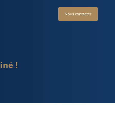
Nous contacter
né !