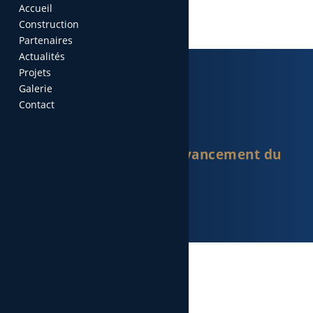
Accueil
Construction
Partenaires
Actualités
Projets
Galerie
Contact
GONDERANGE 4MU : avancement du
chantier…